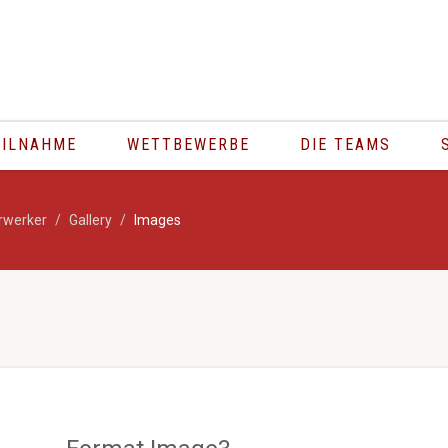
PR
EILNAHME
WETTBEWERBE
DIE TEAMS
rwerker
Gallery
Images