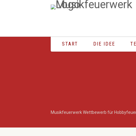
START
DIE IDEE
T
Musikfeuerwerk Wettbewerb für Hobbyfeue