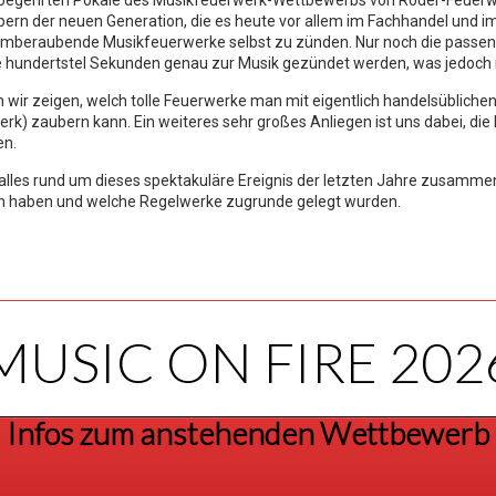
 begehrten Pokale des Musikfeuerwerk-Wettbewerbs von Röder-Feuerw
pern der neuen Generation, die es heute vor allem im Fachhandel und i
atemberaubende Musikfeuerwerke selbst zu zünden. Nur noch die passen
 hundertstel Sekunden genau zur Musik gezündet werden, was jedoch 
ir zeigen, welch tolle Feuerwerke man mit eigentlich handelsübliche
rk) zaubern kann. Ein weiteres sehr großes Anliegen ist uns dabei, d
en.
e alles rund um dieses spektakuläre Ereignis der letzten Jahre zusamm
n haben und welche Regelwerke zugrunde gelegt wurden.
MUSIC ON FIRE 202
Infos zum anstehenden Wettbewerb