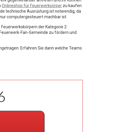
erk gegeneinander antreten und ihr Können
m
Onlineshop für Feuerwerksörper
zu kaufen
de technische Ausrüstung ist notwendig, da
nur computergesteuert machbar ist.
n Feuerwerkskörpern der Kategorie 2
ie Feuerwerk-Fan-Gemeinde zu fördern und
engetragen. Erfahren Sie darin welche Teams
6