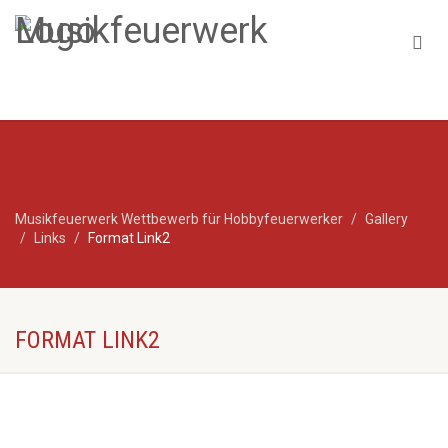
Musikfeuerwerk Wettbewerb für Hobbyfeuerwerker
Gallery
Links
Format Link2
FORMAT LINK2